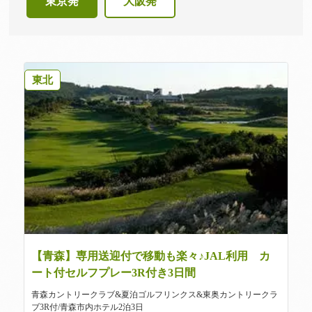
東京発
大阪発
東北
【青森】専用送迎付で移動も楽々♪JAL利用 カ
ート付セルフプレー3R付き3日間
青森カントリークラブ&夏泊ゴルフリンクス&東奥カントリークラ
ブ3R付/青森市内ホテル2泊3日