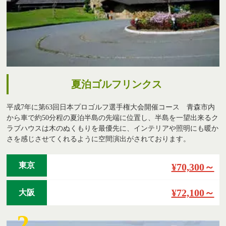
夏泊ゴルフリンクス
平成7年に第63回日本プロゴルフ選手権大会開催コース 青森市内
から車で約50分程の夏泊半島の先端に位置し、半島を一望出来るク
ラブハウスは木のぬくもりを最優先に、インテリアや照明にも暖か
さを感じさせてくれるように空間演出がされております。
東京
¥70,300～
¥72,100～
大阪
2