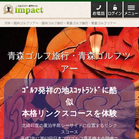
TOP
国内ゴルフツアー・国内ゴルフ旅行
青森ゴルフ旅行・青森ゴルフツアー
青森ゴルフ旅行・青森ゴルフツ
アー
ｺﾞﾙﾌ発祥の地ｽｺｯﾄﾗﾝﾄﾞに酷
似
本格リンクスコースを体験
北緯41度の夏泊半島シーサイドに位置するリンク
スコース
平成7年に第63回日本プロゴルフ選手権大会開催コ