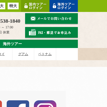
大
特大
3538-1840
 ～ 17:00
日 休業
海外ツアー
タイ
グアム
ベトナム