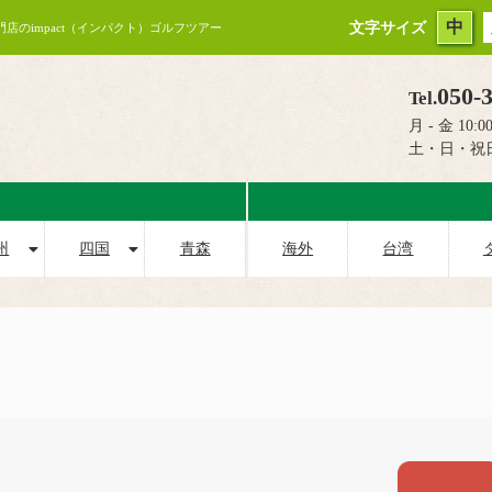
中
文字サイズ
専門店のimpact（インパクト）ゴルフツアー
050-
Tel.
月 - 金 10:00
土・日・祝
州
四国
青森
海外
台湾