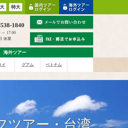
大
特大
3538-1840
 ～ 17:00
日 休業
海外ツアー
タイ
グアム
ベトナム
フツアー・台湾