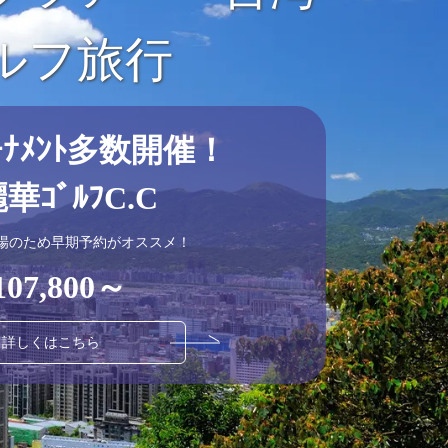
ルフ旅行
ｰﾅﾒﾝﾄ多数開催！
華ｺﾞﾙﾌC.C
場のため早期予約がオススメ！
107,800～
詳しくはこちら