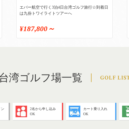
エバー航空で行く3泊4日台湾ゴルフ旅行☆到着日
は九份トワイライトツアーへ
¥187,800～
台湾ゴルフ場一覧
GOLF LIS
メン
2名から申し込み
カート乗り入れ
OK
OK