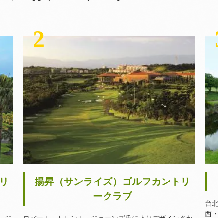
2
リ
揚昇（サンライズ）ゴルフカントリ
ークラブ
台
西・