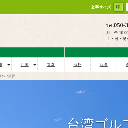
中
文字サイズ
050-
Tel.
月 - 金 10:00
土・日・祝
州
四国
青森
海外
台湾
ゴルフ旅行
台湾ゴル