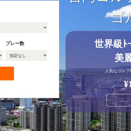
ゴ
世界級ﾄ
プレー数
美麗
人気なゴルフ
¥