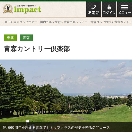
TOP
国内ゴルフツアー・国内ゴルフ旅行
青森ゴルフツアー・青森ゴルフ旅行
青森カントリ
東北
青森
青森カントリー倶楽部
開場60周年を超える青森でもトップクラスの歴史を誇る名門コース