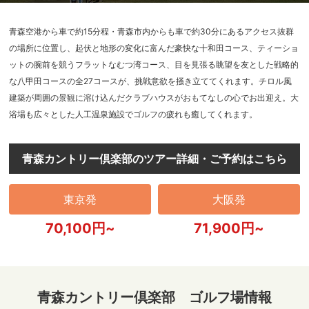
青森空港から車で約15分程・青森市内からも車で約30分にあるアクセス抜群
の場所に位置し、起伏と地形の変化に富んだ豪快な十和田コース、ティーショ
ットの腕前を競うフラットなむつ湾コース、目を見張る眺望を友とした戦略的
な八甲田コースの全27コースが、挑戦意欲を掻き立ててくれます。チロル風
建築が周囲の景観に溶け込んだクラブハウスがおもてなしの心でお出迎え。大
浴場も広々とした人工温泉施設でゴルフの疲れも癒してくれます。
青森カントリー倶楽部のツアー詳細・ご予約はこちら
東京発
大阪発
70,100円~
71,900円~
青森カントリー倶楽部 ゴルフ場情報