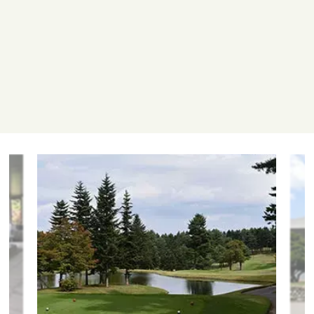
不可
コース概要
全27ホール 10,052ヤード PAR108
ラウンドスタイル
カート付セルフプレー／キャディ付カートプレー
開催トーナメント
乗用カート
フェアウェイ乗入不可