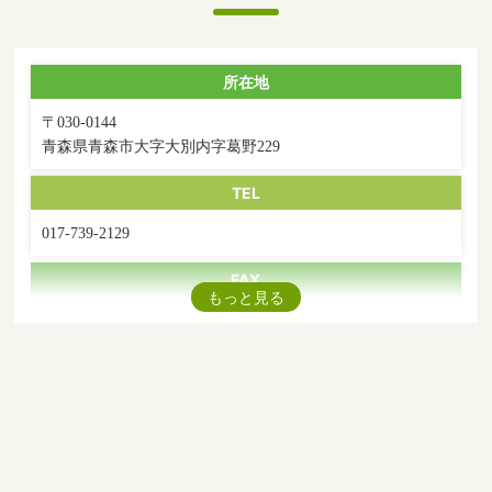
所在地
〒030-0144
青森県青森市大字大別内字葛野229
TEL
017-739-2129
FAX
もっと見る
017-739-5144
アクセス
青森空港から車で15分
青森市内から車で30分
送 迎