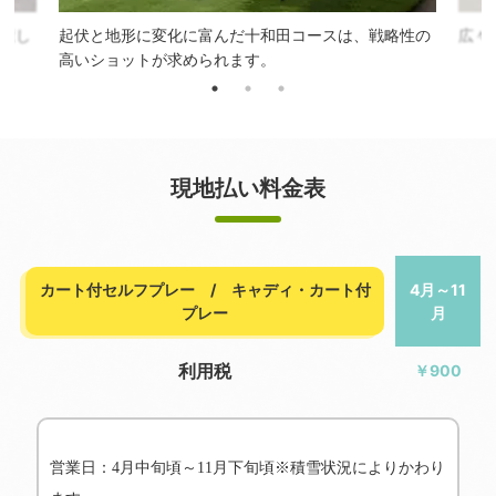
り癒し
起伏と地形に変化に富んだ十和田コースは、戦略性の
広々
高いショットが求められます。
現地払い料金表
カート付セルフプレー / キャディ・カート付
4月～11
プレー
月
利用税
￥900
営業日：4月中旬頃～11月下旬頃※積雪状況によりかわり