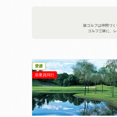
旅ゴルフは仲間づく
ゴルフ三昧に、レ
愛媛
添乗員同行