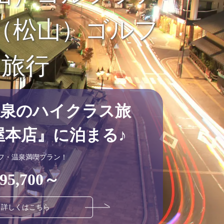
（松山）ゴルフ
旅行
温泉のハイクラス旅
屋本店』に泊まる♪
フ・温泉満喫プラン！
95,700～
詳しくはこちら