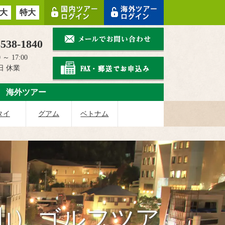
大
特大
3538-1840
 ～ 17:00
日 休業
海外ツアー
タイ
グアム
ベトナム
山）ゴルフツア