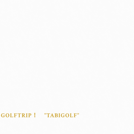
GOLFTRIP！ "TABIGOLF"