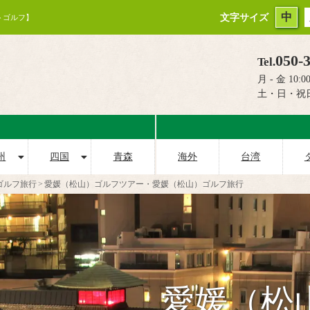
中
文字サイズ
トゴルフ】
050-
Tel.
月 - 金 10:00
土・日・祝
州
四国
青森
海外
台湾
ゴルフ旅行
愛媛（松山）ゴルフツアー・愛媛（松山）ゴルフ旅行
愛媛（松