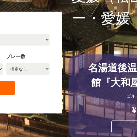
ー・愛媛
プレー数
名湯道後
館『大和
ゴル
¥