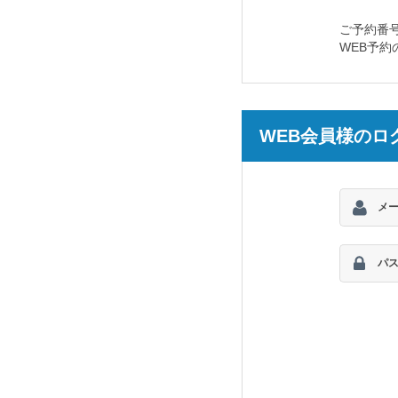
ご予約番
WEB予
WEB会員様のロ
メ
パ