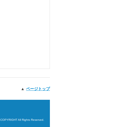
▲
ページトップ
 COPYRIGHT All Rights Reserved.