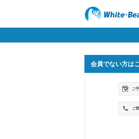
会員でない方は
ご
ご