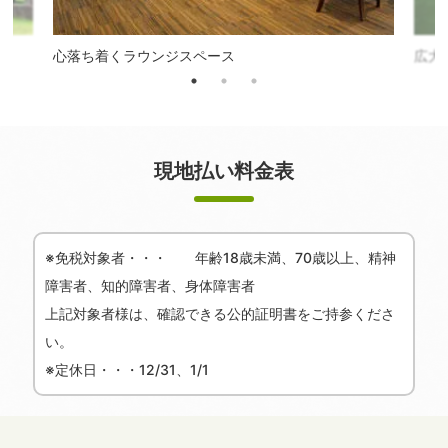
心落ち着くラウンジスペース
広大
現地払い料金表
※免税対象者・・・ 年齢18歳未満、70歳以上、精神
障害者、知的障害者、身体障害者
上記対象者様は、確認できる公的証明書をご持参くださ
い。
※定休日・・・12/31、1/1