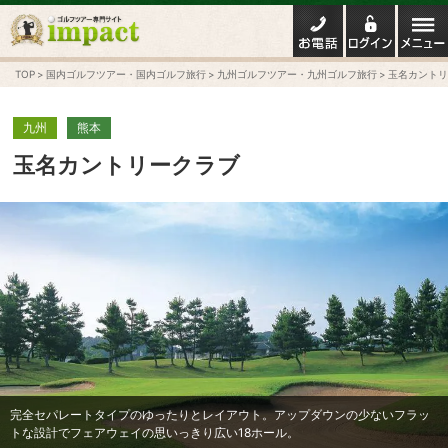
TOP
国内ゴルフツアー・国内ゴルフ旅行
九州ゴルフツアー・九州ゴルフ旅行
玉名カントリ
九州
熊本
玉名カントリークラブ
完全セパレートタイプのゆったりとレイアウト。アップダウンの少ないフラッ
トな設計でフェアウェイの思いっきり広い18ホール。