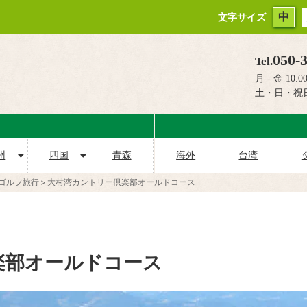
中
文字サイズ
050-
Tel.
月 - 金 10:00
土・日・祝
州
四国
青森
海外
台湾
ゴルフ旅行
大村湾カントリー倶楽部オールドコース
楽部オールドコース