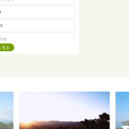
1
85
0分
と見る
6,555Y（レギュラーティ） PAR 72
は不可）