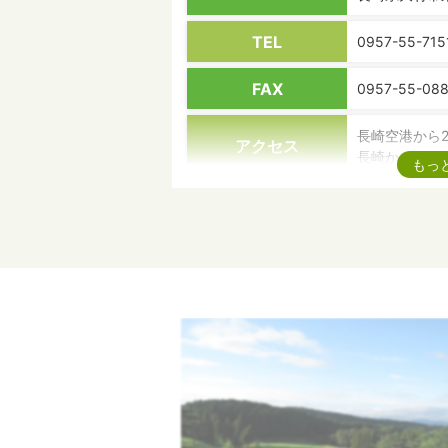
TEL
0957-55-715
FAX
0957-55-08
長崎空港から2
アクセス
長崎から50分
もっ
送 迎
不可
コース概要
全18ホール
ラウンドスタイル
セルフプレー
開催トーナメント
乗用カート
可（悪天候時