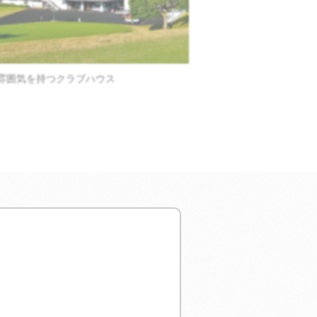
広くゆったりとうねるコ
雰囲気を持つクラブハウス
と称されるにふさわしい