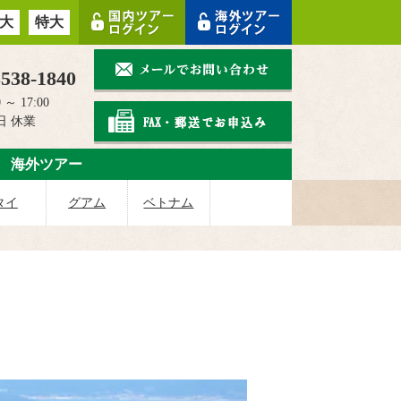
大
特大
3538-1840
 ～ 17:00
日 休業
海外ツアー
タイ
グアム
ベトナム