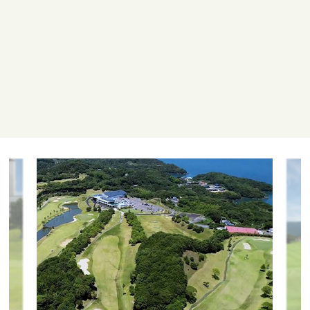
不可
コース概要
全18ホール 6,162Y（レギュラーティ） PAR 72
ラウンドスタイル
セルフカート
開催トーナメント
乗用カート
GPS付カート