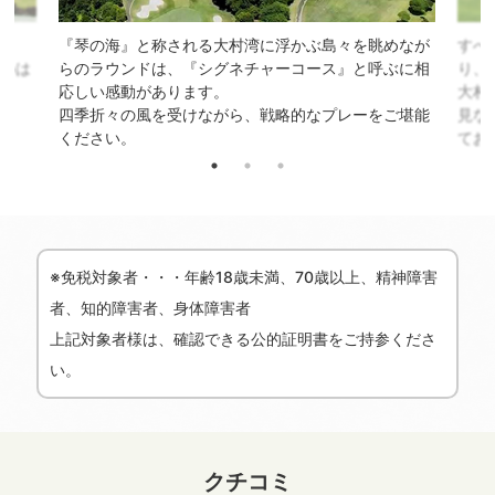
す。
『琴の海』と称される大村湾に浮かぶ島々を眺めなが
すべ
まいは
らのラウンドは、『シグネチャーコース』と呼ぶに相
り、
応しい感動があります。
大村
四季折々の風を受けながら、戦略的なプレーをご堪能
見な
ください。
てお
※免税対象者・・・年齢18歳未満、70歳以上、精神障害
者、知的障害者、身体障害者
上記対象者様は、確認できる公的証明書をご持参くださ
い。
クチコミ