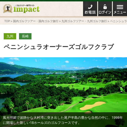
TOP
国内ゴルフツアー・国内ゴルフ旅行
九州ゴルフツアー・九州ゴルフ旅行
ペニンシュラ
九州
長崎
ペニンシュラオーナーズゴルフクラブ
風光明媚で波静かな大村湾に突き出した尾戸半島の豊かな自然の中に、1998年
に開場した新しい18ホールズのゴルフコースです。