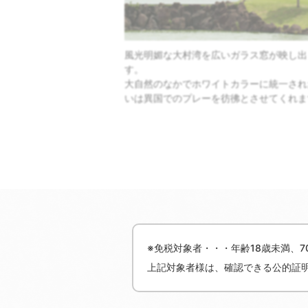
的にフラットに造成されて
風光明媚な大村湾を広いガラス窓が映し出
いるのがテーマとなってい
す。
大自然のなかでホワイトカラーに統一され
ーションは大村湾に浮ぶ
いは異国でのプレーを彷彿とさせてくれま
的なプレーを満喫できるコ
。
※免税対象者・・・年齢18歳未満、
上記対象者様は、確認できる公的証