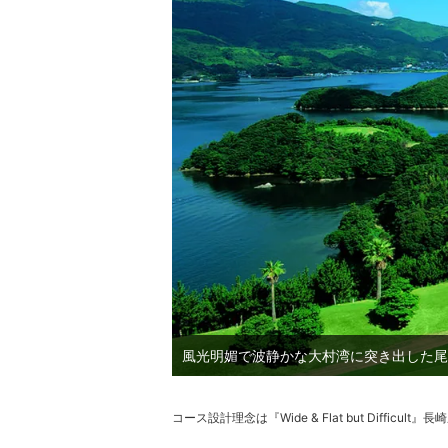
風光明媚で波静かな大村湾に突き出した尾
コース設計理念は『Wide & Flat but Diffi