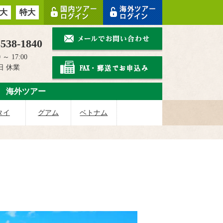
大
特大
3538-1840
 ～ 17:00
日 休業
海外ツアー
タイ
グアム
ベトナム