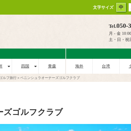
中
文字サイズ
050-
Tel.
月 - 金 10:00
土・日・祝
州
四国
青森
海外
台湾
ゴルフ旅行
ペニンシュラオーナーズゴルフクラブ
ーズゴルフクラブ