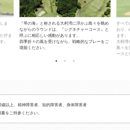
しま
『琴の海』と称される大村湾に浮かぶ島々を眺め
すべて
ながらのラウンドは、『シグネチャーコース』と
おり、
た佇ま
呼ぶに相応しい感動があります。
ます。
す。
四季折々の風を受けながら、戦略的なプレーをご
大村湾
堪能ください。
島々を
ースと
70歳以上、精神障害者、知的障害者、身体障害者
明書をご持参ください。