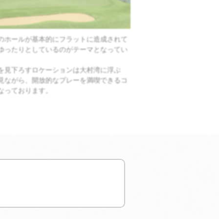
のホールが基本的にフラットに造成されて
風光明媚な大村湾を広い
ゆったりとしているのがテーマとなってい
す。
大自然のなかでホワイト
を見下ろすロケーションは大村湾に浮ぶ
いは異国でのプレーを彷
見ながら、開放的なプレーを満喫できるコ
なっております。