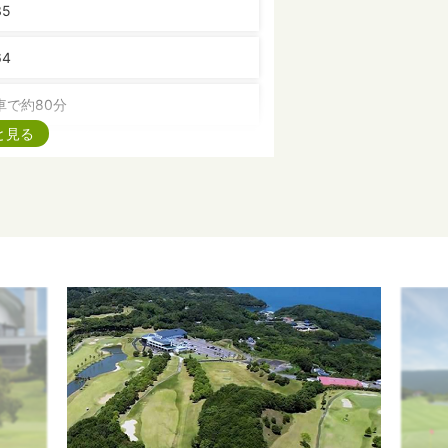
35
64
車で約80分
と見る
,162Y（レギュラーティ） PAR 72