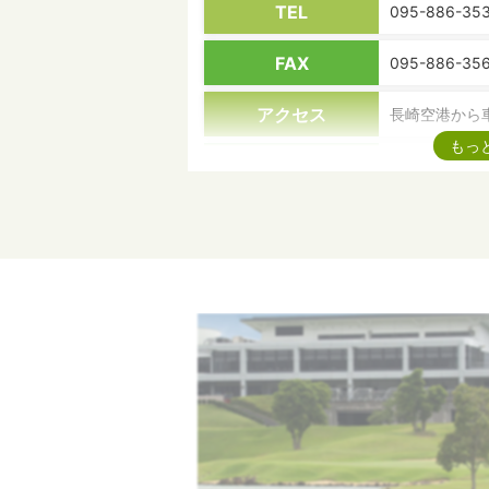
TEL
095-886-35
FAX
095-886-35
アクセス
長崎空港から
もっ
送 迎
不可
コース概要
全18ホール 6
ラウンドスタイル
セルフカート
開催トーナメント
乗用カート
GPS付カート