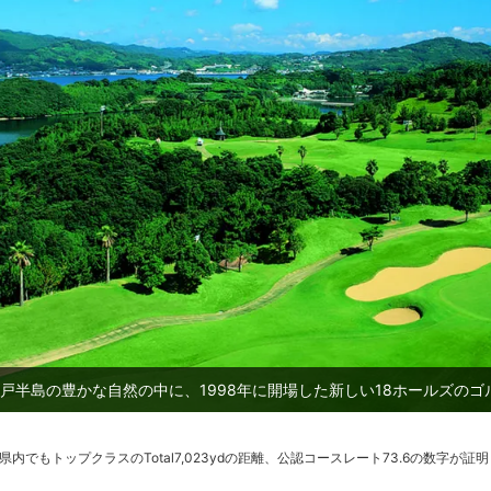
戸半島の豊かな自然の中に、1998年に開場した新しい18ホールズのゴ
cult』長崎県内でもトップクラスのTotal7,023ydの距離、公認コースレート73.6の数字が