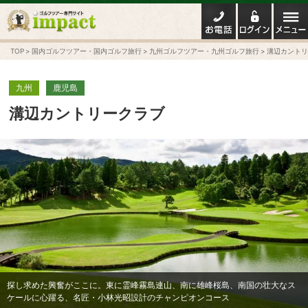
TOP
国内ゴルフツアー・国内ゴルフ旅行
九州ゴルフツアー・九州ゴルフ旅行
溝辺カントリ
九州
鹿児島
溝辺カントリークラブ
探し求めた興奮がここに。東に霊峰霧島連山、南に雄峰桜島、南国の壮大なス
ケールに心躍る、名匠・小林光昭設計のチャンピオンコース