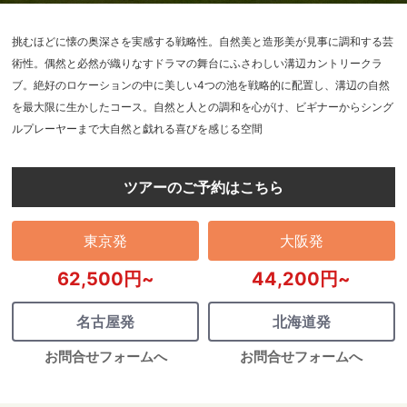
挑むほどに懐の奥深さを実感する戦略性。自然美と造形美が見事に調和する芸
術性。偶然と必然が織りなすドラマの舞台にふさわしい溝辺カントリークラ
ブ。絶好のロケーションの中に美しい4つの池を戦略的に配置し、溝辺の自然
を最大限に生かしたコース。自然と人との調和を心がけ、ビギナーからシング
ルプレーヤーまで大自然と戯れる喜びを感じる空間
ツアーのご予約はこちら
東京発
大阪発
62,500円~
44,200円~
名古屋発
北海道発
お問合せフォームへ
お問合せフォームへ