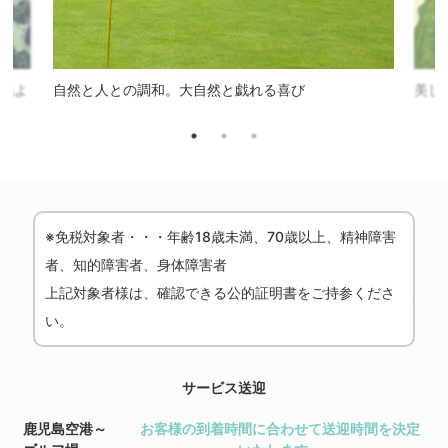
心地よ
自然と人との調和。大自然と戯れる喜び
美し
※免税対象者・・・年齢18歳未満、70歳以上、精神障害
者、知的障害者、身体障害者
上記対象者様は、確認できる公的証明書をご持参くださ
い。
サービス送迎
鹿児島空港～
お客様の到着時間に合わせて送迎時間を決定