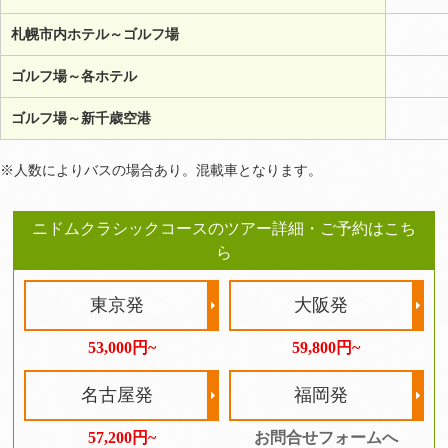
札幌市内ホテル～ゴルフ場
ゴルフ場～各ホテル
ゴルフ場～新千歳空港
※人数によりバスの場合あり。混載車となります。
ニドムクラシックコースのツアー詳細・ご予約はこち
ら
東京発
大阪発
53,000円~
59,800円~
名古屋発
福岡発
57,200円~
お問合せフォームへ