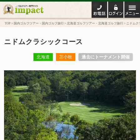
TOP
国内ゴルフツアー・国内ゴルフ旅行
北海道ゴルフツアー・北海道ゴルフ旅行
ニドムク
ニドムクラシックコース
北海道
苫小牧
過去にトーナメント開催