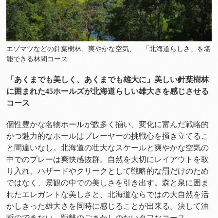
エゾマツなどの針葉樹林、爽やかな空気、 「北海道らしさ」を堪
能できる林間コース
「あくまでも美しく、あくまでも雄大に」美しい針葉樹林
に囲まれた45ホールズが北海道らしい雄大さを感じさせる
コース
個性豊かな名物ホールが数多く揃い、変化に富んだ戦略的
かつ魅力的なホールはプレーヤーの挑戦心を掻き立てるこ
と間違いなし。北海道の壮大なスケールと爽やかな空気の
中でのプレーは爽快感抜群。自然を大切にレイアウトを取
り入れ、ハザードやクリークとして戦略的な罰だけのため
ではなく、景観の中での美しさを引き出す。森と泉に囲ま
れたエレガントな美しさと、北海道ならではの大自然を活
かしきった雄大さを同時に感じることが出来る。決して油
断のできない、距離のごまかしのないタフなコース。