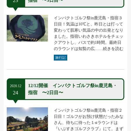
25
指宿 〜3日目〜
インパクトゴルフ祭in鹿児島・指宿３
日目！気温は10℃と、昨日とは打って
変わって肌寒い気温の中の出発となり
ました。指宿いわさきホテルをチェッ
クアウトし、バスで約1時間。最終日
のラウンドは知覧の広……続きを読む
旅行記
12/12開催 インパクトゴルフ祭in鹿児島・
2020.12
24
指宿 〜2日目〜
インパクトゴルフ祭in鹿児島・指宿２
日目！ゴルフがお預け状態だったみな
さん、待ちに待った１stラウンドは
『いぶすきゴルフクラブ』にて。まず