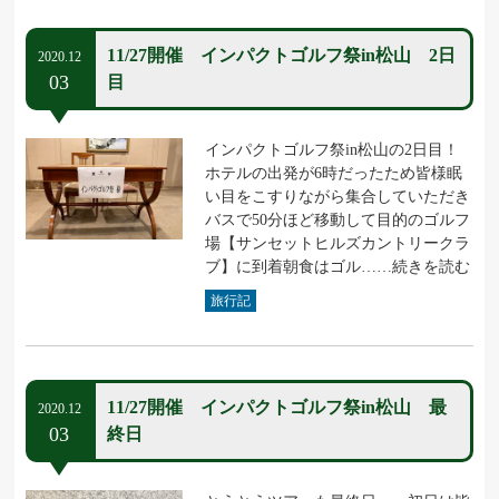
11/27開催 インパクトゴルフ祭in松山 2日
2020.12
03
目
インパクトゴルフ祭in松山の2日目！
ホテルの出発が6時だったため皆様眠
い目をこすりながら集合していただき
バスで50分ほど移動して目的のゴルフ
場【サンセットヒルズカントリークラ
ブ】に到着朝食はゴル……続きを読む
旅行記
11/27開催 インパクトゴルフ祭in松山 最
2020.12
03
終日