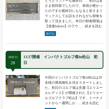
とうとうツアーも最終日、、初日は皆
さま初対面でしたので、表情が硬かっ
たのですが最終日にもなると皆さまリ
ラックスしてお話をされながら朝食を
取って頂きました。本日の朝食開場は
【道後hakuro】のラウ……続きを読む
旅行記
11/27開催 インパクトゴルフ祭in松山 初
2020.11
28
日
今回のインパクトゴルフ祭in松山は20
名様の満員御礼を頂きスタートしまし
た。初日のゴルフ場は先週【エリエー
ルレディス】が開催された【エリエー
ルゴルフクラブ松山】です。トーナメ
ントから一週間しか……続きを読む