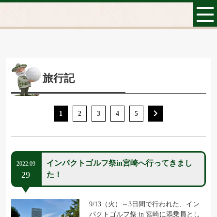
旅行記
1
2
3
4
5
インパクトゴルフ祭in宮崎へ行ってきまし
2022.09
29
た！
9/13（火）～3日間で行われた、イン
パクトゴルフ祭 in 宮崎に添乗員とし