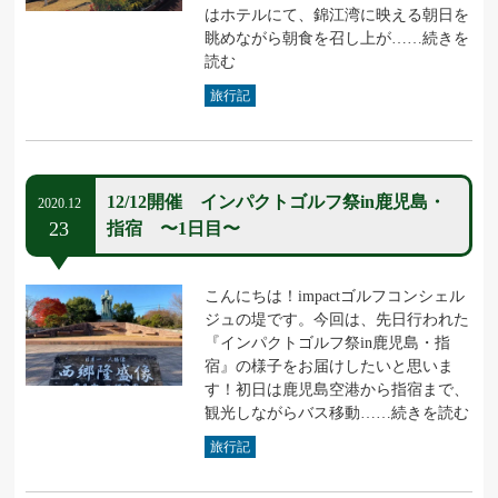
はホテルにて、錦江湾に映える朝日を
眺めながら朝食を召し上が……続きを
読む
旅行記
12/12開催 インパクトゴルフ祭in鹿児島・
2020.12
23
指宿 〜1日目〜
こんにちは！impactゴルフコンシェル
ジュの堤です。今回は、先日行われた
『インパクトゴルフ祭in鹿児島・指
宿』の様子をお届けしたいと思いま
す！初日は鹿児島空港から指宿まで、
観光しながらバス移動……続きを読む
旅行記