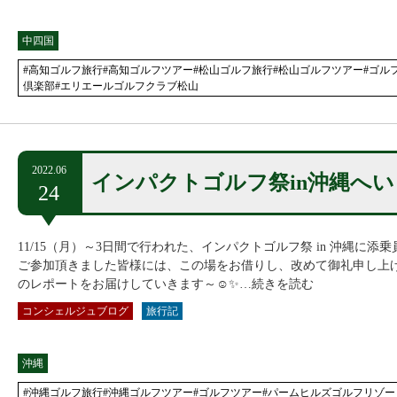
中四国
#高知ゴルフ旅行#高知ゴルフツアー#松山ゴルフ旅行#松山ゴルフツアー#ゴルフ
倶楽部#エリエールゴルフクラブ松山
2022.06
インパクトゴルフ祭in沖縄へ
24
11/15（月）～3日間で行われた、インパクトゴルフ祭 in 沖縄に
ご参加頂きました皆様には、この場をお借りし、改めて御礼申し上げま
のレポートをお届けしていきます～☺✨…続きを読む
コンシェルジュブログ
旅行記
沖縄
#沖縄ゴルフ旅行#沖縄ゴルフツアー#ゴルフツアー#パームヒルズゴルフリゾー