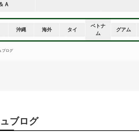
＆Ａ
ベトナ
州
沖縄
海外
タイ
グアム
ム
ュブログ
ュブログ