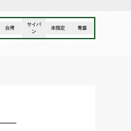
サイパ
台湾
未指定
青森
ン