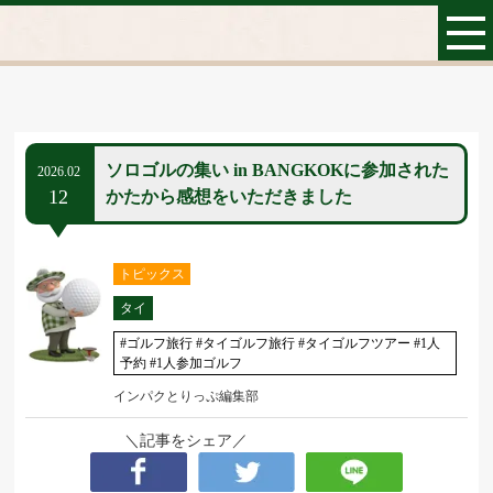
ソロゴルの集い in BANGKOKに参加された
2026.02
12
かたから感想をいただきました
トピックス
タイ
#ゴルフ旅行 #タイゴルフ旅行 #タイゴルフツアー #1人
予約 #1人参加ゴルフ
インパクとりっぷ編集部
＼記事をシェア／