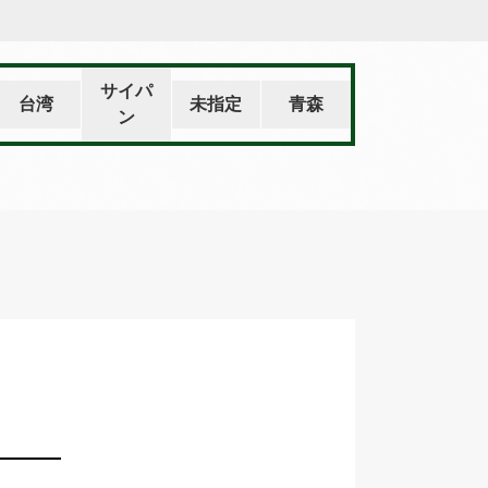
サイパ
台湾
未指定
青森
ン