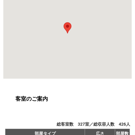
客室のご案内
総客室数
327
室／総収容人数
426
人
部屋タイプ
広さ
部屋数