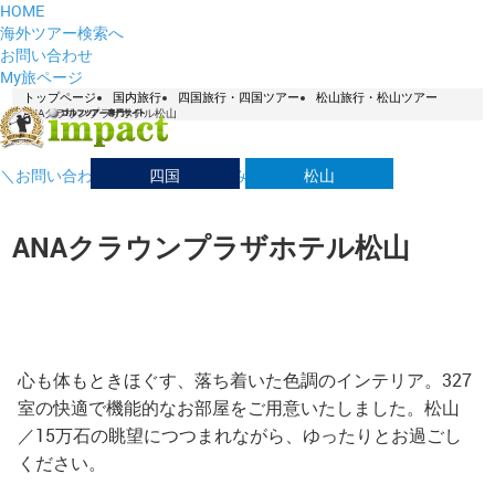
HOME
海外ツアー検索へ
お問い合わせ
My旅ページ
トップページ
国内旅行
四国旅行・四国ツアー
松山旅行・松山ツアー
ANAクラウンプラザホテル松山
四国
松山
＼お問い合わせはこちら／ お悩み解決デスク！
ANAクラウンプラザホテル松山
心も体もときほぐす、落ち着いた色調のインテリア。327
室の快適で機能的なお部屋をご用意いたしました。松山
／15万石の眺望につつまれながら、ゆったりとお過ごし
ください。