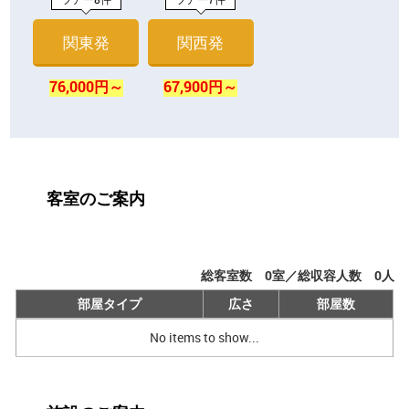
関東発
関西発
76,000円～
67,900円～
客室のご案内
総客室数
0
室／総収容人数
0
人
部屋タイプ
広さ
部屋数
No items to show...