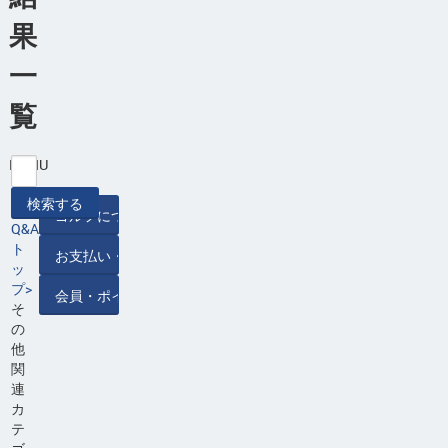
果
一
覧
MENU
Q&A
ト
ッ
プ>
そ
の
他
関
連
カ
テ