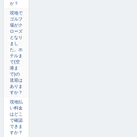
か？
現地で
ゴルフ
場がク
ローズ
となり
まし
た。ホ
テルま
で(空
港ま
で)の
送迎は
ありま
すか？
現地払
い料金
はどこ
で確認
できま
すか？