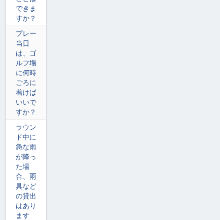
できま
すか？
プレー
当日
は、ゴ
ルフ場
に何時
ごろに
着けば
いいで
すか？
ラウン
ド中に
急な雨
が降っ
た場
合、雨
具など
の貸出
はあり
ます