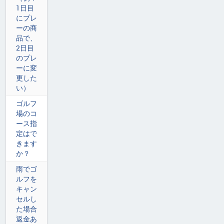
1日目
にプレ
ーの商
品で、
2日目
のプレ
ーに変
更した
い）
ゴルフ
場のコ
ース指
定はで
きます
か？
雨でゴ
ルフを
キャン
セルし
た場合
返金あ