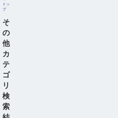
トッ
プ
そ
の
他
カ
テ
ゴ
リ
検
索
結