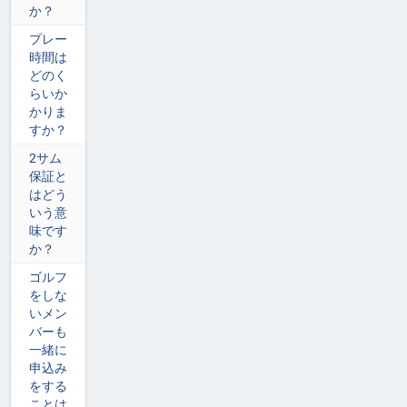
か？
プレー
時間は
どのく
らいか
かりま
すか？
2サム
保証と
はどう
いう意
味です
か？
ゴルフ
をしな
いメン
バーも
一緒に
申込み
をする
ことは