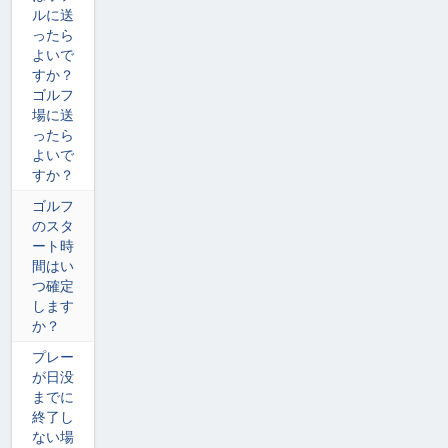
ルに送
ったら
よいで
すか？
ゴルフ
場に送
ったら
よいで
すか？
ゴルフ
のスタ
ート時
間はい
つ確定
します
か？
プレー
が日没
までに
終了し
ない場