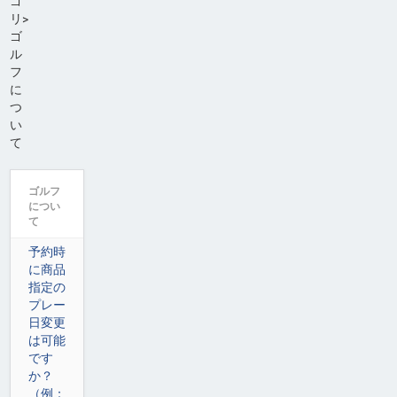
ゴ
リ>
ゴ
ル
フ
に
つ
い
て
ゴルフ
につい
て
予約時
に商品
指定の
プレー
日変更
は可能
です
か？
（例：