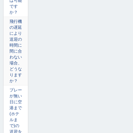
は可能
です
か？
飛行機
の遅延
により
送迎の
時間に
間に合
わない
場合、
どうな
ります
か？
プレー
が無い
日に空
港まで
(ホテ
ルま
で)の
送迎を