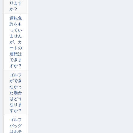
ります
か？
運転免
許をも
ってい
ません
が、カ
ートの
運転は
できま
すか？
ゴルフ
ができ
なかっ
た場合
はどう
なりま
すか？
ゴルフ
バッグ
はホテ