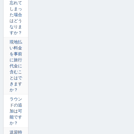
忘れて
しまっ
た場合
はどう
なりま
すか？
現地払
い料金
を事前
に旅行
代金に
含むこ
とはで
きます
か？
ラウン
ドの追
加は可
能です
か？
送迎時