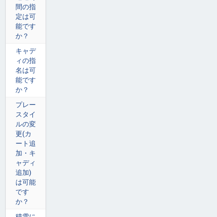
間の指
定は可
能です
か？
キャデ
ィの指
名は可
能です
か？
プレー
スタイ
ルの変
更(カ
ート追
加・キ
ャディ
追加)
は可能
です
か？
積雪に